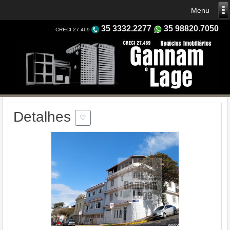
35 3332.2277
35 98820.7050
CRECI 27.469
Detalhes
♡